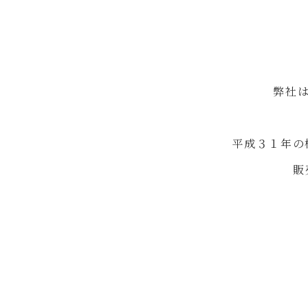
弊社
平成３１年の
販