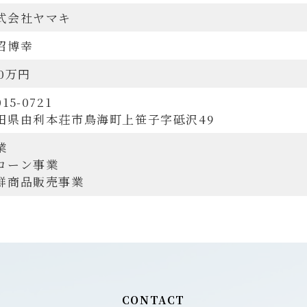
式会社ヤマキ
沼博幸
50万円
15-0721
田県由利本荘市鳥海町上笹子字砥沢49
業
ローン事業
鮮商品販売事業
CONTACT