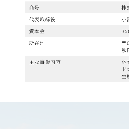
商号
株
代表取締役
小
資本金
3
所在地
〒0
秋
主な事業内容
林
ド
生